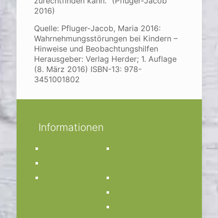
zurechtfinden kann.“ (Pfluger-Jacob
2016)
Quelle: Pfluger-Jacob, Maria 2016:
Wahrnehmungsstörungen bei Kindern –
Hinweise und Beobachtungshilfen
Herausgeber: Verlag Herder; 1. Auflage
(8. März 2016) ISBN-13: 978-
3451001802
Informationen
Impressum
Kirchengemeinde
Datenschutz
St. Anna
Kontakt
Bücherei St. Anna
Bistum Münster
Facebook