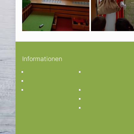
Informationen
Impressum
Kirchengemeinde St.
Datenschutz
Anna
Kontakt
Bücherei St. Anna
Bistum Münster
Facebook