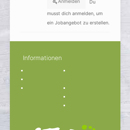
Anmelden
Du
musst dich anmelden, um
ein Jobangebot zu erstellen.
Informationen
Impressum
Kirchengemeinde
Datenschutz
St. Anna
Kontakt
Bücherei St. Anna
Bistum Münster
Facebook