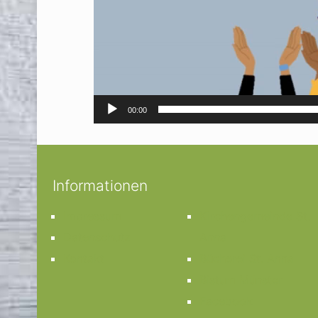
00:00
Informationen
Impressum
Kirchengemeinde St.
Datenschutz
Anna
Kontakt
Bücherei St. Anna
Bistum Münster
Facebook