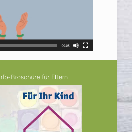
00:05
Info-Broschüre für Eltern